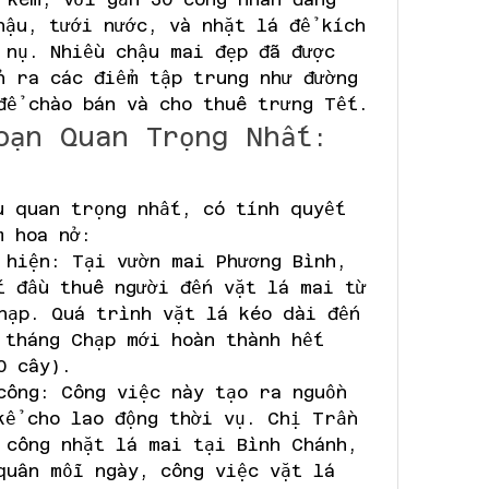
hậu, tưới nước, và nhặt lá để kích 
 nụ. Nhiều chậu mai đẹp đã được 
n ra các điểm tập trung như đường 
để chào bán và cho thuê trưng Tết.
oạn Quan Trọng Nhất: 
u quan trọng nhất, có tính quyết 
m hoa nở:
 hiện: Tại vườn mai Phương Bình, 
t đầu thuê người đến vặt lá mai từ 
hạp. Quá trình vặt lá kéo dài đến 
 tháng Chạp mới hoàn thành hết 
0 cây).
công: Công việc này tạo ra nguồn 
kể cho lao động thời vụ. Chị Trần 
 công nhặt lá mai tại Bình Chánh, 
quân mỗi ngày, công việc vặt lá 