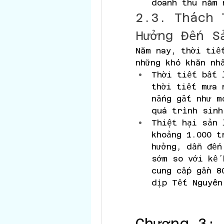
doanh thu năm 
2.3. Thách 
Hưởng Đến S
Năm nay, thời tiế
những khó khăn nh
Thời tiết bất 
thời tiết mưa 
nắng gắt như m
quá trình sinh
Thiệt hại sản 
khoảng 1.000 t
hưởng, dẫn đến
sớm so với kế 
cung cấp gần 8
dịp Tết Nguyên
Chương 3: 