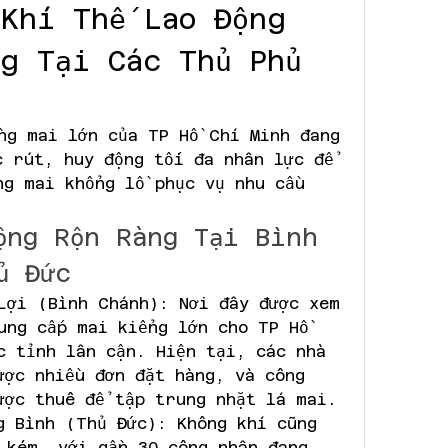
Khí Thế Lao Động 
g Tại Các Thủ Phủ 
ng mai lớn của TP Hồ Chí Minh đang 
 rút, huy động tối đa nhân lực để 
ng mai khổng lồ phục vụ nhu cầu 
ộng Rộn Ràng Tại Bình 
ủ Đức
Lợi (Bình Chánh): Nơi đây được xem 
ung cấp mai kiểng lớn cho TP Hồ 
c tỉnh lân cận. Hiện tại, các nhà 
ược nhiều đơn đặt hàng, và công 
ược thuê để tập trung nhặt lá mai.
g Bình (Thủ Đức): Không khí cũng 
 kém, với gần 30 công nhân đang 