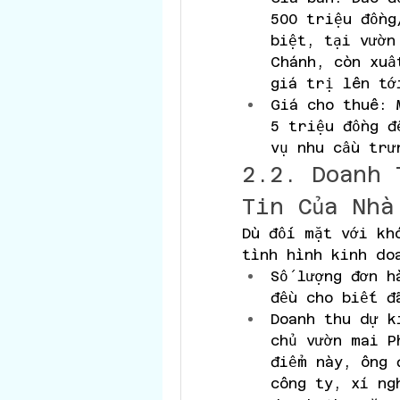
500 triệu đồng
biệt, tại vườn
Chánh, còn xuấ
giá trị lên tớ
Giá cho thuê: 
5 triệu đồng đ
vụ nhu cầu trư
2.2. Doanh 
Tin Của Nhà
Dù đối mặt với khó
tình hình kinh do
Số lượng đơn h
đều cho biết đ
Doanh thu dự k
chủ vườn mai P
điểm này, ông 
công ty, xí ng