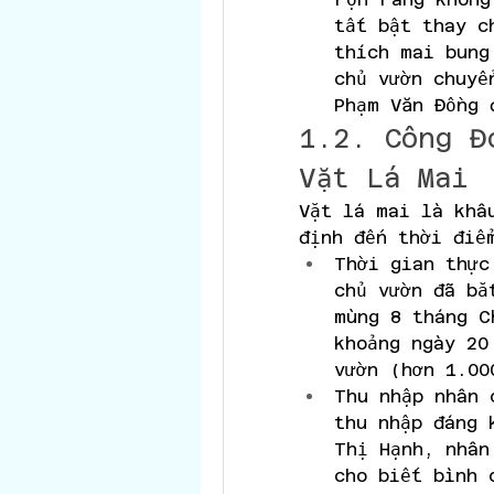
tất bật thay c
thích mai bung
chủ vườn chuyể
Phạm Văn Đồng 
1.2. Công Đ
Vặt Lá Mai
Vặt lá mai là khâ
định đến thời điể
Thời gian thực
chủ vườn đã bắ
mùng 8 tháng C
khoảng ngày 20
vườn (hơn 1.00
Thu nhập nhân 
thu nhập đáng 
Thị Hạnh, nhân
cho biết bình 