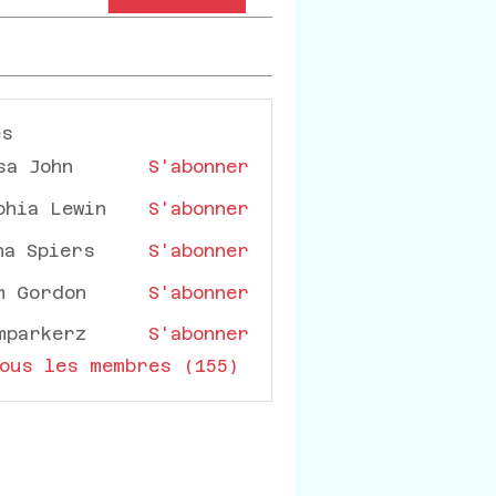
es
sa John
S'abonner
phia Lewin
S'abonner
na Spiers
S'abonner
m Gordon
S'abonner
mparkerz
S'abonner
rkerz
ous les membres (155)