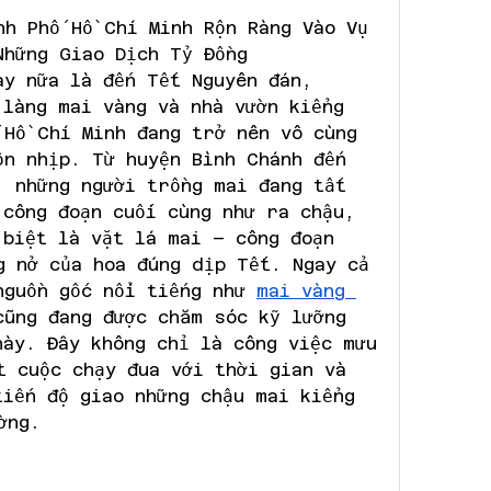
nh Phố Hồ Chí Minh Rộn Ràng Vào Vụ 
Những Giao Dịch Tỷ Đồng
y nữa là đến Tết Nguyên đán, 
làng mai vàng và nhà vườn kiểng 
 Hồ Chí Minh đang trở nên vô cùng 
ộn nhịp. Từ huyện Bình Chánh đến 
, những người trồng mai đang tất 
công đoạn cuối cùng như ra chậu, 
 biệt là vặt lá mai – công đoạn 
g nở của hoa đúng dịp Tết. Ngay cả 
nguồn gốc nổi tiếng như 
mai vàng 
cũng đang được chăm sóc kỹ lưỡng 
ày. Đây không chỉ là công việc mưu 
t cuộc chạy đua với thời gian và 
iến độ giao những chậu mai kiểng 
ờng.