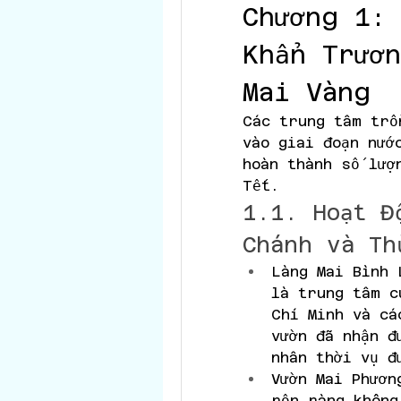
Chương 1: 
Khẩn Trươn
Mai Vàng
Các trung tâm trồ
vào giai đoạn nước
hoàn thành số lượ
Tết.
1.1. Hoạt Đ
Chánh và Th
Làng Mai Bình 
là trung tâm c
Chí Minh và cá
vườn đã nhận đ
nhân thời vụ đ
Vườn Mai Phươn
rộn ràng không