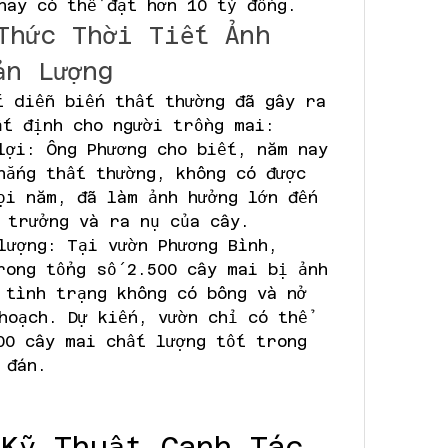
nay có thể đạt hơn 10 tỷ đồng.
Thức Thời Tiết Ảnh 
ản Lượng
t diễn biến thất thường đã gây ra 
ất định cho người trồng mai:
lợi: Ông Phương cho biết, năm nay 
nắng thất thường, không có được 
ọi năm, đã làm ảnh hưởng lớn đến 
 trưởng và ra nụ của cây.
lượng: Tại vườn Phương Bình, 
rong tổng số 2.500 cây mai bị ảnh 
 tình trạng không có bông và nở 
hoạch. Dự kiến, vườn chỉ có thể 
00 cây mai chất lượng tốt trong 
 đán.
Kỹ Thuật Canh Tác 