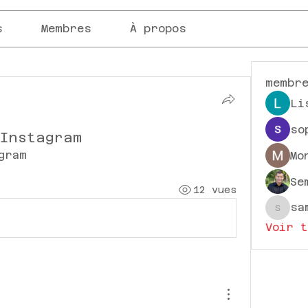
s
Membres
À propos
membr
Li
so
Instagram
gram
Mo
Se
12 vues
sa
sampa
Voir t