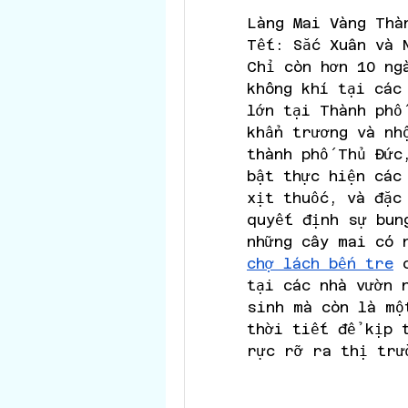
Làng Mai Vàng Thà
Tết: Sắc Xuân và 
Chỉ còn hơn 10 ngà
không khí tại các 
lớn tại Thành phố
khẩn trương và nh
thành phố Thủ Đức
bật thực hiện các 
xịt thuốc, và đặc
quyết định sự bun
những cây mai có 
chợ lách bến tre
 
tại các nhà vườn n
sinh mà còn là mộ
thời tiết để kịp t
rực rỡ ra thị trư