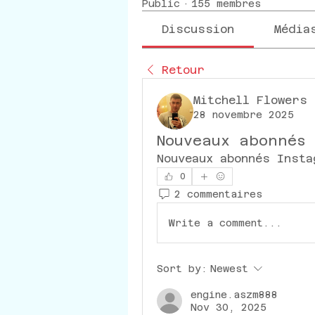
Public
·
155 membres
Discussion
Média
Retour
Mitchell Flowers
28 novembre 2025
Nouveaux abonnés 
Nouveaux abonnés Insta
0
2 commentaires
Write a comment...
Sort by:
Newest
engine.aszm888
Nov 30, 2025