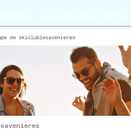
TIES FAMILIALES
LISTE DES CARS et GROUPES
INSCRIPTIONS
upe de skiclublesavenieres
esavenieres