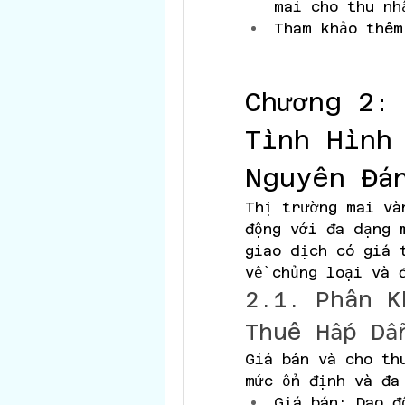
mai cho thu nh
Tham khảo thêm
Chương 2: 
Tình Hình 
Nguyên Đá
Thị trường mai và
động với đa dạng 
giao dịch có giá 
về chủng loại và 
2.1. Phân K
Thuê Hấp Dẫ
Giá bán và cho th
mức ổn định và đa
Giá bán: Dao đ