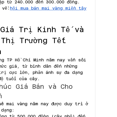
ập từ 240.000 đến 300.000 đồng.
 về:
hội mua bán mai vàng miền tây
Giá Trị Kinh Tế và 
Thị Trường Tết 
n
ng TP Hồ Chí Minh năm nay vẫn sôi 
mức giá, từ bình dân đến những 
trị cực lớn, phản ánh sự đa dạng 
độ tuổi của cây.
húc Giá Bán và Cho 
n
uê mai vàng năm nay được duy trì ở 
 dạng:
ộng từ 500.000 đồng (cây nhỏ) đến 