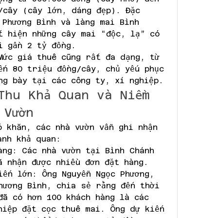
/cây (cây lớn, dáng đẹp). Đặc 
 Phương Bình và làng mai Bình 
t hiện những cây mai “độc, lạ” có 
i gần 2 tỷ đồng.
Mức giá thuê cũng rất đa dạng, từ 
ến 80 triệu đồng/cây, chủ yếu phục 
ng bày tại các công ty, xí nghiệp.
Thu Khả Quan và Niềm 
 Vườn
 khăn, các nhà vườn vẫn ghi nhận 
anh khả quan:
àng: Các nhà vườn tại Bình Chánh 
ã nhận được nhiều đơn đặt hàng.
iến lớn: Ông Nguyễn Ngọc Phương, 
hương Bình, chia sẻ rằng đến thời 
đã có hơn 100 khách hàng là các 
hiệp đặt cọc thuê mai. Ông dự kiến 