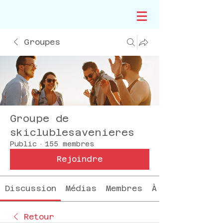
Groupes
Groupe de
skiclublesavenieres
Public
·
155 membres
Rejoindre
Discussion
Médias
Membres
À propos
Retour