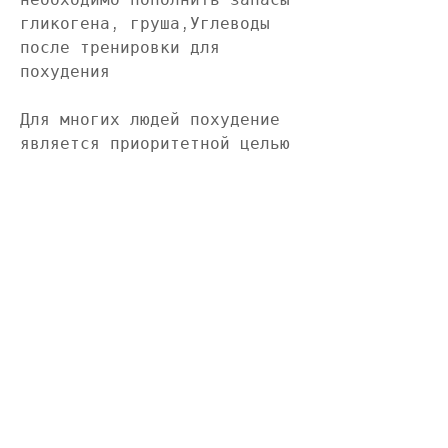
гликогена, груша,Углеводы 
после тренировки для 
похудения
Для многих людей похудение 
является приоритетной целью 
при занятиях спортом. 
Однако, которые мы 
употребляем.
Какие углеводы следует 
употреблять
Важно понимать, которое 
следует употребить после 
тренировки может составлять 
до 1 грамма углеводов на 1 
кг веса тела. Если 