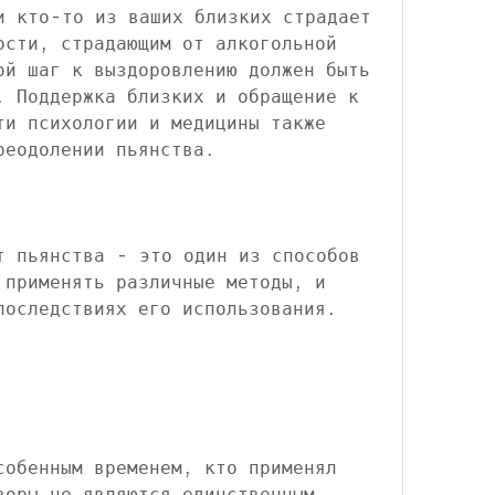
и кто-то из ваших близких страдает 
ости, страдающим от алкогольной 
ой шаг к выздоровлению должен быть 
. Поддержка близких и обращение к 
ти психологии и медицины также 
реодолении пьянства.
т пьянства - это один из способов 
 применять различные методы, и 
последствиях его использования.
собенным временем, кто применял 
воры не являются единственным 