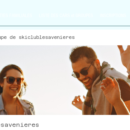
TIES FAMILIALES
LISTE DES CARS et GROUPES
INSCRIPTIONS
upe de skiclublesavenieres
esavenieres