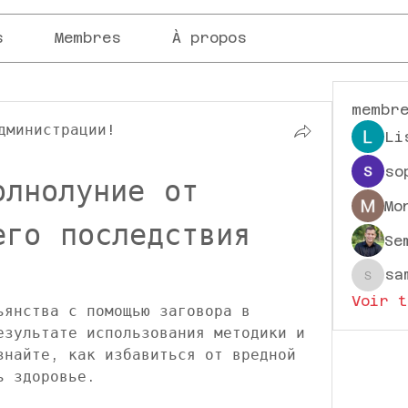
s
Membres
À propos
membr
дминистрации!
Li
so
лнолуние от 
Mo
го последствия 
Se
sa
sampa
Voir t
ьянства с помощью заговора в 
езультате использования методики и 
знайте, как избавиться от вредной 
ь здоровье.