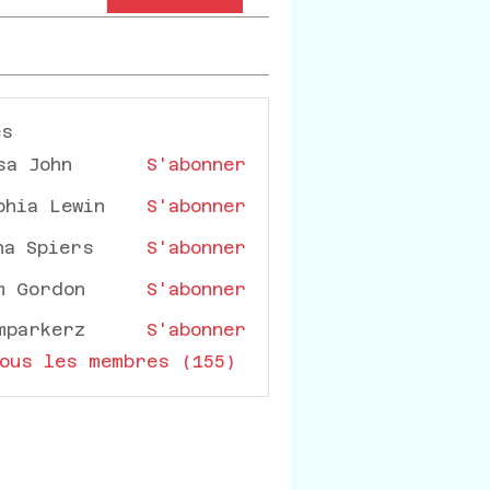
es
sa John
S'abonner
phia Lewin
S'abonner
na Spiers
S'abonner
m Gordon
S'abonner
mparkerz
S'abonner
rkerz
ous les membres (155)