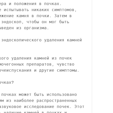
ера и положения в почках. 
е испытывать никаких симптомов, 
ижение камня в почки. Затем в 
 эндоскоп, чтобы он мог быть 
ыведен из организма.
 эндоскопического удаления камней 
кого удаления камней из почек 
мочегонных препаратов, чувство 
очеиспускания и другие симптомы.
очках?
 почках может быть использовано 
им из наиболее распространенных 
азвуковое исследование почек. Этот 
ь наличие камней в почках и 