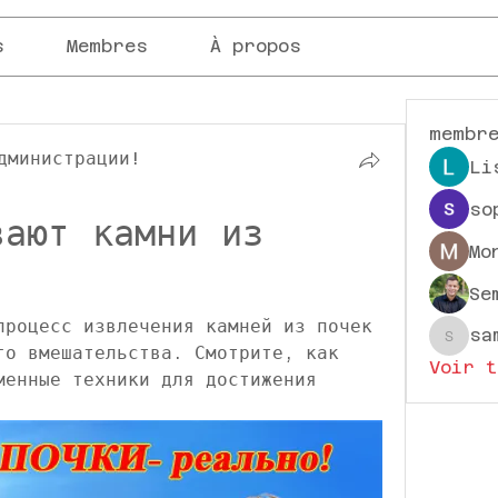
s
Membres
À propos
membr
дминистрации!
Li
so
ают камни из 
Mo
Se
процесс извлечения камней из почек 
sa
sampa
го вмешательства. Смотрите, как 
Voir t
менные техники для достижения 