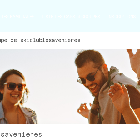
TIES FAMILIALES
LISTE DES CARS et GROUPES
INSCRIPTIONS
upe de skiclublesavenieres
esavenieres