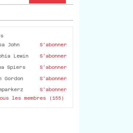
es
sa John
S'abonner
phia Lewin
S'abonner
na Spiers
S'abonner
m Gordon
S'abonner
mparkerz
S'abonner
rkerz
ous les membres (155)