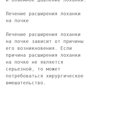
Лечение расширения лоханки 
на почке
Лечение расширения лоханки 
на почке зависит от причины 
его возникновения. Если 
причина расширения лоханки 
на почке не является 
серьезной, то может 
потребоваться хирургическое 
вмешательство.
Профилактика расширения 
лоханки на почке
Профилактика расширения 
лоханки на почке заключается 