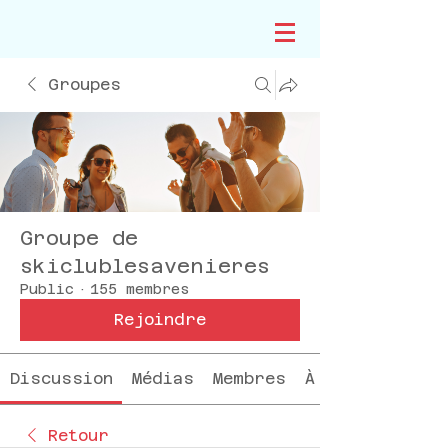
Groupes
Groupe de
skiclublesavenieres
Public
·
155 membres
Rejoindre
Discussion
Médias
Membres
À propos
Retour