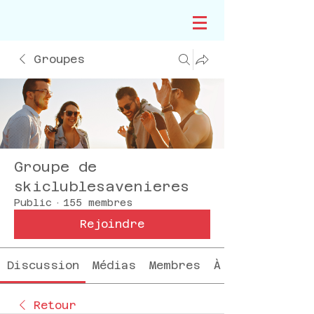
Groupes
Groupe de
skiclublesavenieres
Public
·
155 membres
Rejoindre
Discussion
Médias
Membres
À propos
Retour