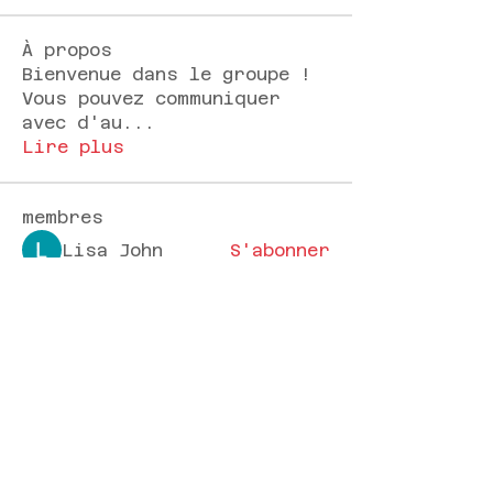
À propos
Bienvenue dans le groupe !
Vous pouvez communiquer
avec d'au
...
Lire plus
membres
Lisa John
S'abonner
sophia Lewin
S'abonner
Mona Spiers
S'abonner
Sem Gordon
S'abonner
samparkerz
S'abonner
samparkerz
Voir tous les membres (155)