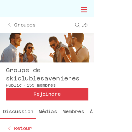
Groupes
Groupe de
skiclublesavenieres
Public
·
155 membres
Rejoindre
Discussion
Médias
Membres
À propos
Retour