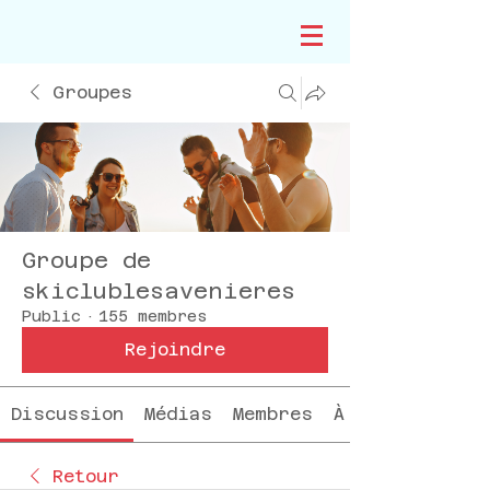
Groupes
Groupe de
skiclublesavenieres
Public
·
155 membres
Rejoindre
Discussion
Médias
Membres
À propos
Retour