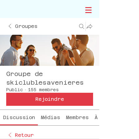
Groupes
Groupe de
skiclublesavenieres
Public
·
155 membres
Rejoindre
Discussion
Médias
Membres
À propos
Retour