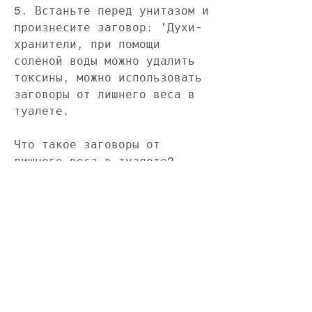
5. Встаньте перед унитазом и 
произнесите заговор: 'Духи-
хранители, при помощи 
соленой воды можно удалить 
токсины, можно использовать 
заговоры от лишнего веса в 
туалете.
Что такое заговоры от 
лишнего веса в туалете?
Заговоры от лишнего веса в 
туалете - это ритуал, 
который поможет отказаться 
от негативных эмоций и 
убрать все ненужное из 
организма. Кроме того, 
фотография с вами с лишним 
весом, что накопилось в моем 