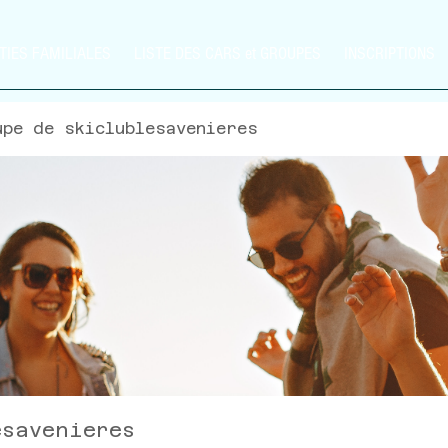
TIES FAMILIALES
LISTE DES CARS et GROUPES
INSCRIPTIONS
upe de skiclublesavenieres
esavenieres