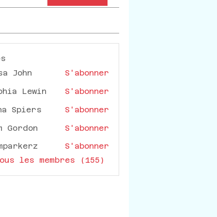
es
sa John
S'abonner
phia Lewin
S'abonner
na Spiers
S'abonner
m Gordon
S'abonner
mparkerz
S'abonner
rkerz
ous les membres (155)