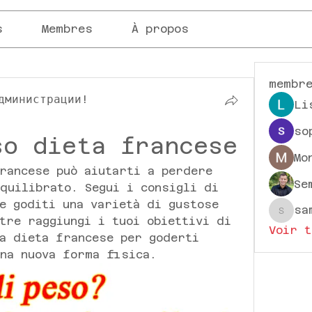
s
Membres
À propos
membr
дминистрации!
Li
so
so dieta francese
Mo
rancese può aiutarti a perdere 
Se
quilibrato. Segui i consigli di 
e goditi una varietà di gustose 
sa
sampa
tre raggiungi i tuoi obiettivi di 
Voir t
a dieta francese per goderti 
na nuova forma fisica.