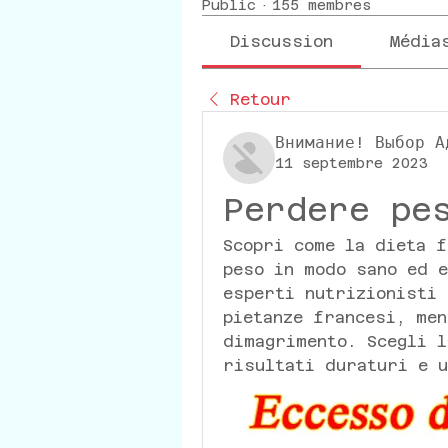
Public
·
155 membres
Discussion
Média
Retour
Внимание! Выбор А
11 septembre 2023
Perdere pe
Scopri come la dieta f
peso in modo sano ed e
esperti nutrizionisti 
pietanze francesi, men
dimagrimento. Scegli l
risultati duraturi e u