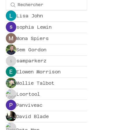
Lisa John
sophia Lewin
Mona Spiers
Sem Gordon
samparkerz
samparkerz
Elowen Morrison
Mollie Talbot
Loortool
Panviveac
David Blade