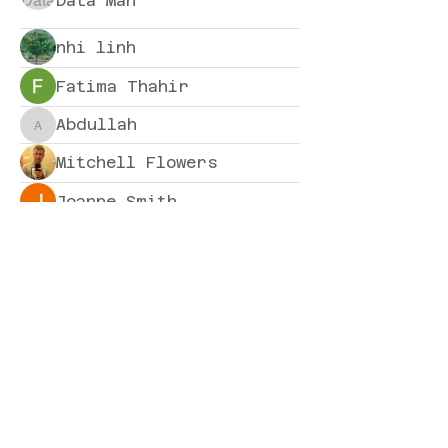
Data Man
nhi linh
Fatima Thahir
Abdullah
Abdullah
Mitchell Flowers
Joanne Smith
hegi knopka
trankhoa856325
trankhoa856325
Harriet Armstrong
Shuna Shun