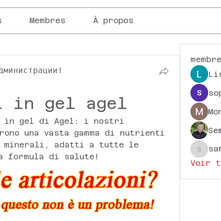
s
Membres
À propos
membr
дминистрации!
Li
so
i in gel agel
Mo
 in gel di Agel: i nostri 
Se
rono una vasta gamma di nutrienti 
 minerali, adatti a tutte le 
sa
sampa
a formula di salute!
Voir t