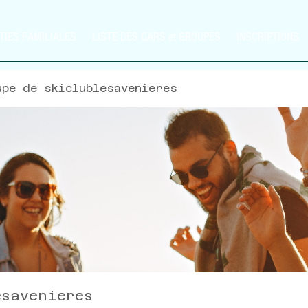
TIES FAMILIALES
LISTE DES CARS et GROUPES
INSCRIPTIONS
upe de skiclublesavenieres
esavenieres