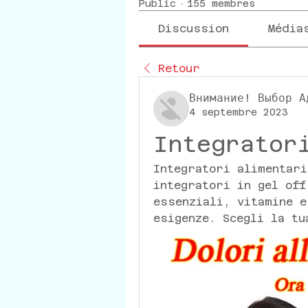
Public
·
155 membres
Discussion
Média
Retour
Внимание! Выбор А
4 septembre 2023
Integrator
Integratori alimentari
integratori in gel off
essenziali, vitamine e
esigenze. Scegli la tu