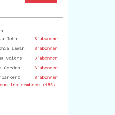
es
sa John
S'abonner
phia Lewin
S'abonner
na Spiers
S'abonner
m Gordon
S'abonner
mparkerz
S'abonner
rkerz
ous les membres (155)