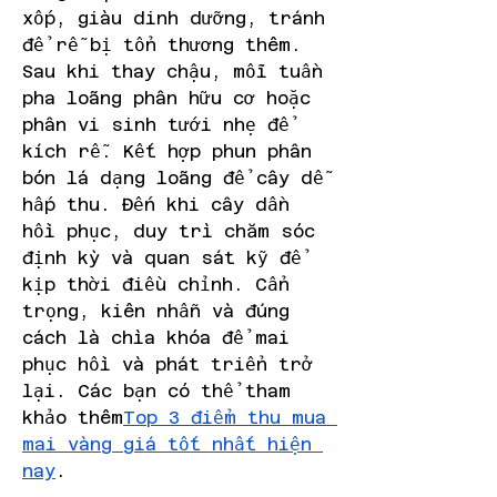
xốp, giàu dinh dưỡng, tránh 
để rễ bị tổn thương thêm.
Sau khi thay chậu, mỗi tuần 
pha loãng phân hữu cơ hoặc 
phân vi sinh tưới nhẹ để 
kích rễ. Kết hợp phun phân 
bón lá dạng loãng để cây dễ 
hấp thu. Đến khi cây dần 
hồi phục, duy trì chăm sóc 
định kỳ và quan sát kỹ để 
kịp thời điều chỉnh. Cẩn 
trọng, kiên nhẫn và đúng 
cách là chìa khóa để mai 
phục hồi và phát triển trở 
lại. Các bạn có thể tham 
khảo thêm
Top 3 điểm thu mua 
mai vàng giá tốt nhất hiện 
nay
.