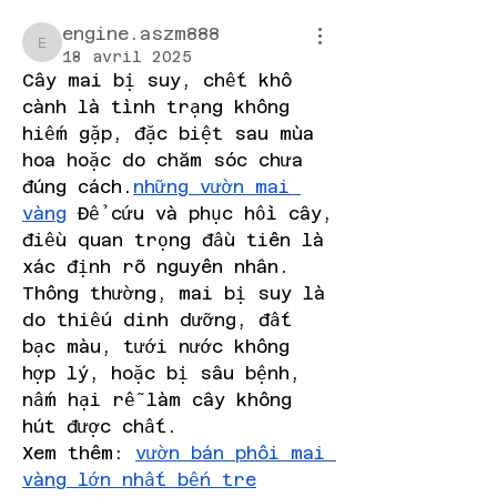
engine.aszm888
engine.aszm888
18 avril 2025
Cây mai bị suy, chết khô 
cành là tình trạng không 
hiếm gặp, đặc biệt sau mùa 
hoa hoặc do chăm sóc chưa 
đúng cách.
những vườn mai 
vàng
 Để cứu và phục hồi cây, 
điều quan trọng đầu tiên là 
xác định rõ nguyên nhân. 
Thông thường, mai bị suy là 
do thiếu dinh dưỡng, đất 
bạc màu, tưới nước không 
hợp lý, hoặc bị sâu bệnh, 
nấm hại rễ làm cây không 
hút được chất.
Xem thêm: 
vườn bán phôi mai 
vàng lớn nhất bến tre