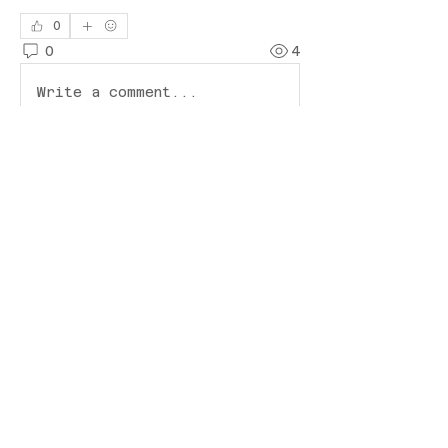
0
0
4
Write a comment...
À propos
Bienvenue dans le groupe !
Vous pouvez communiquer
avec d'au
...
Lire plus
membres
Lisa John
S'abonner
sophia Lewin
S'abonner