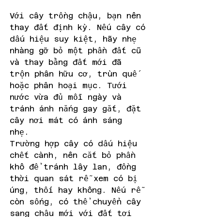
Với cây trồng chậu, bạn nên 
thay đất định kỳ. Nếu cây có 
dấu hiệu suy kiệt, hãy nhẹ 
nhàng gỡ bỏ một phần đất cũ 
và thay bằng đất mới đã 
trộn phân hữu cơ, trùn quế 
hoặc phân hoại mục. Tưới 
nước vừa đủ mỗi ngày và 
tránh ánh nắng gay gắt, đặt 
cây nơi mát có ánh sáng 
nhẹ.
Trường hợp cây có dấu hiệu 
chết cành, nên cắt bỏ phần 
khô để tránh lây lan, đồng 
thời quan sát rễ xem có bị 
úng, thối hay không. Nếu rễ 
còn sống, có thể chuyển cây 
sang chậu mới với đất tơi 