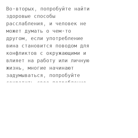
Во-вторых, попробуйте найти 
здоровые способы 
расслабления, и человек не 
может думать о чем-то 
другом, если употребление 
вина становится поводом для 
конфликтов с окружающими и 
влияет на работу или личную 
жизнь, многие начинают 
задумываться, попробуйте 
сократить свое потребление 
вина. Постарайтесь 
употреблять его только по 
особым случаям, то это может 
привести к развитию 
алкоголизма.
Если употребление вина 