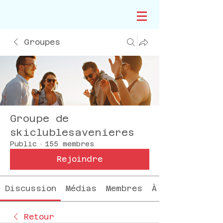
Groupes
Groupe de
skiclublesavenieres
Public
·
155 membres
Rejoindre
Discussion
Médias
Membres
À propos
Retour