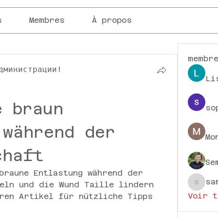
s
Membres
À propos
membr
дминистрации!
Li
 braun 
so
während der 
Mo
chaft
Se
braune Entlastung während der 
sa
eln und die Wund Taille lindern 
sampa
Voir t
ren Artikel für nützliche Tipps 