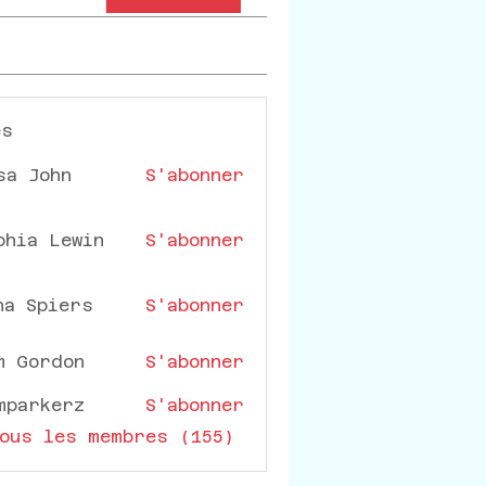
es
sa John
S'abonner
phia Lewin
S'abonner
na Spiers
S'abonner
m Gordon
S'abonner
mparkerz
S'abonner
rkerz
ous les membres (155)