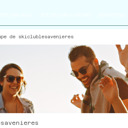
TIES FAMILIALES
LISTE DES CARS et GROUPES
INSCRIPTIONS
upe de skiclublesavenieres
esavenieres