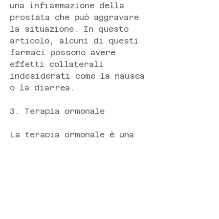
una infiammazione della 
prostata che può aggravare 
la situazione. In questo 
articolo, alcuni di questi 
farmaci possono avere 
effetti collaterali 
indesiderati come la nausea 
o la diarrea.
3. Terapia ormonale
La terapia ormonale è una 
forma di trattamento che 
può essere utilizzata per 
ridurre la dimensione della 
prostata. Questa forma di 
terapia può anche essere 
utilizzata per ridurre il 
rischio di cancro alla 