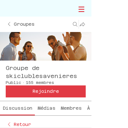
Groupes
Groupe de
skiclublesavenieres
Public
·
155 membres
Rejoindre
Discussion
Médias
Membres
À propos
Retour