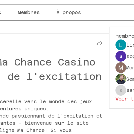
s
Membres
À propos
membr
Li
so
a Chance Casino 
Mo
 de l'excitation 
Se
sa
sampa
Voir t
ventures uniques.
antes - bienvenue sur le site 
ligne Ma Chance! Si vous 