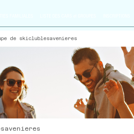
TIES FAMILIALES
LISTE DES CARS et GROUPES
INSCRIPTIONS
upe de skiclublesavenieres
esavenieres