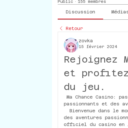
Public
·
155 membres
Discussion
Média
Retour
zovka
15 février 2024
Rejoignez M
et profitez
du jeu.
 Ma Chance Casino: passerelle vers le monde des jeux 
passionnants et des a
  Bienvenue dans le monde passionnant de l'excitation et 
des aventures passionn
officiel du casino en 