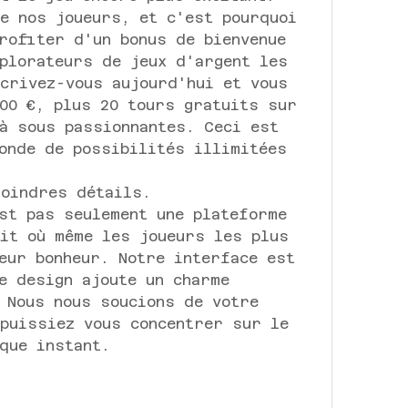
rofiter d'un bonus de bienvenue 
plorateurs de jeux d'argent les 
crivez-vous aujourd'hui et vous 
00 €, plus 20 tours gratuits sur 
à sous passionnantes. Ceci est 
onde de possibilités illimitées 
 moindres détails.
it où même les joueurs les plus 
eur bonheur. Notre interface est 
e design ajoute un charme 
 Nous nous soucions de votre 
puissiez vous concentrer sur le 
que instant.