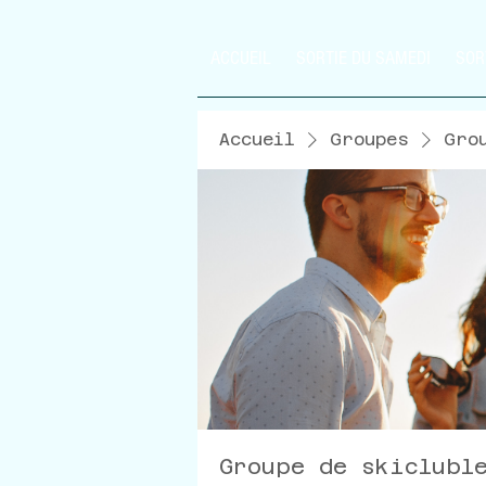
ACCUEIL
SORTIE DU SAMEDI
SOR
Accueil
Groupes
Gro
Groupe de skiclubl