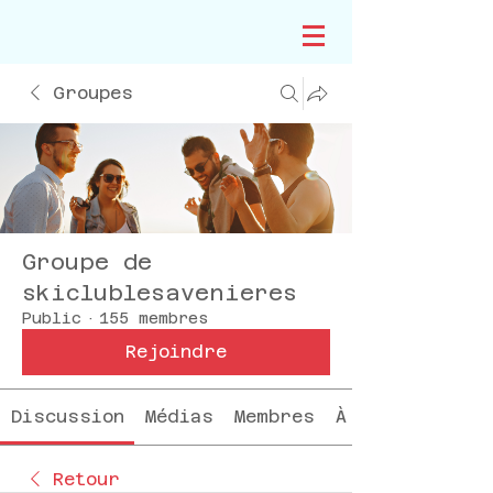
Groupes
Groupe de
skiclublesavenieres
Public
·
155 membres
Rejoindre
Discussion
Médias
Membres
À propos
Retour