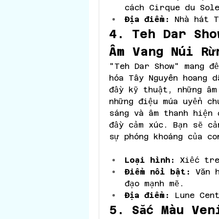
cách Cirque du Sol
Địa điểm:
 Nhà hát 
4. Teh Dar Sho
Âm Vang Núi Rừ
"Teh Dar Show" mang đế
hóa Tây Nguyên hoang d
đầy kỹ thuật, những âm
những điệu múa uyển ch
sáng và âm thanh hiện 
đầy cảm xúc. Bạn sẽ cả
sự phóng khoáng của co
Loại hình:
 Xiếc tr
Điểm nổi bật:
 Văn 
đạo mạnh mẽ.
Địa điểm:
 Lune Cen
5. Sắc Màu Ven