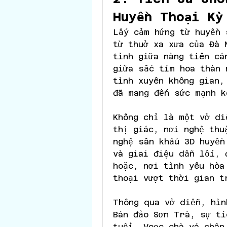
Huyền Thoại Kỳ
Lấy cảm hứng từ huyền 
từ thuở xa xưa của Đà 
tình giữa nàng tiên cá
giữa sắc tím hoa thàn 
tình xuyên không gian,
đã mang đến sức mạnh k
Không chỉ là một vở di
thị giác, nơi nghệ thu
nghệ sân khấu 3D huyền
và giai điệu dẫn lối, 
hoặc, nơi tình yêu hòa
thoại vượt thời gian t
Thông qua vở diễn, hìn
Bán đảo Sơn Trà, sự tí
tuổi, Voọc chà vá chân