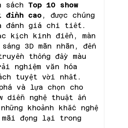
h sách 
Top 10 show 
t đỉnh cao
, được chúng 
à đánh giá chi tiết. 
ạc kịch kinh điển, màn 
 sáng 3D mãn nhãn, đến 
truyền thống đầy màu 
ải nghiệm văn hóa 
ch tuyệt vời nhất. 
phá và lựa chọn cho 
w diễn nghệ thuật ấn 
những khoảnh khắc nghệ 
mãi đọng lại trong 