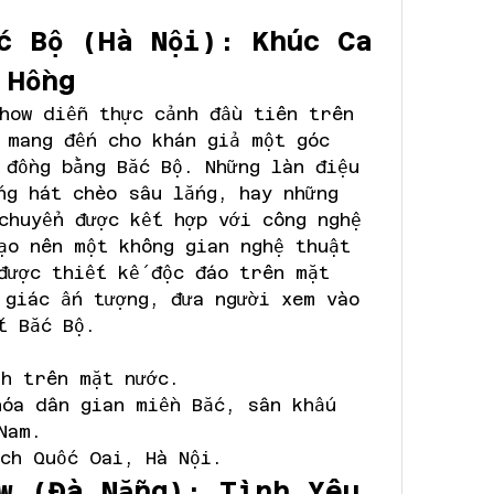
c Bộ (Hà Nội): Khúc Ca 
 Hồng
how diễn thực cảnh đầu tiên trên 
 mang đến cho khán giả một góc 
 đồng bằng Bắc Bộ. Những làn điệu 
ng hát chèo sâu lắng, hay những 
chuyển được kết hợp với công nghệ 
ạo nên một không gian nghệ thuật 
được thiết kế độc đáo trên mặt 
 giác ấn tượng, đưa người xem vào 
t Bắc Bộ.
nh trên mặt nước.
hóa dân gian miền Bắc, sân khấu 
Nam.
ch Quốc Oai, Hà Nội.
w (Đà Nẵng): Tình Yêu 