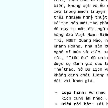
biển, khung dệt và Áo 
léo trong mạch truyện 
trải nghiệm nghệ thuật
Để tạo nên một tác phẩ
đã quy tụ một đội ngũ 
hàng đầu Việt Nam: Biê
Trí, NSƯT Quang Hào, n
Khánh Hoàng, nhà sản x
nghệ sĩ múa và xiếc. S
mài, "Tiên Sa" đã chin
được sự đánh giá cao t
Thể thao, Sở Du lịch v
khẳng định chất lượng 
đối với khán giả.
Loại hình:
 Vũ nhạc 
kịch cùng âm nhạc).
Điểm nổi bật:
 Tái 