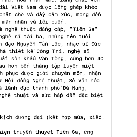
dài Việt Nam được lồng ghép khéo 
chặt chẽ và đầy cảm xúc, mang đến 
 mãn nhãn và lôi cuốn.
m nghệ thuật đẳng cấp, "Tiên Sa" 
nghệ sĩ tài ba, những tên tuổi 
n đạo Nguyễn Tấn Lộc, nhạc sĩ Đức 
hà thiết kế Công Trí, nghệ sĩ 
uất sân khấu Văn Tòng, cùng hơn 40 
au hơn bốn tháng tập luyện miệt 
h phục được giới chuyên môn, nhận 
ừ Hội đồng Nghệ thuật, Sở Văn hóa 
à lãnh đạo thành phố Đà Nẵng, 
nghệ thuật và sức hấp dẫn đặc biệt 
kịch đương đại (kết hợp múa, xiếc, 
hiện truyền thuyết Tiên Sa, ứng 