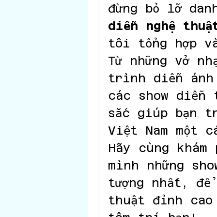
đừng bỏ lỡ dan
diễn nghệ thuậ
tôi tổng hợp v
Từ những vở nh
trình diễn ánh
các show diễn 
sắc giúp bạn tr
Việt Nam một cá
Hãy cùng khám 
mình những sho
tượng nhất, để 
thuật đỉnh cao 