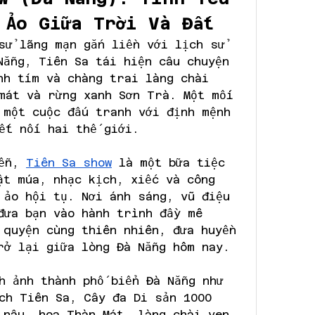
 Ảo Giữa Trời Và Đất
sử lãng mạn gắn liền với lịch sử 
Nẵng, Tiên Sa tái hiện câu chuyện 
nh tím và chàng trai làng chài 
mát và rừng xanh Sơn Trà. Một mối 
 một cuộc đấu tranh với định mệnh 
ết nối hai thế giới.
ễn, 
Tiên Sa show
 là một bữa tiệc 
ật múa, nhạc kịch, xiếc và công 
 ảo hội tụ. Nơi ánh sáng, vũ điệu 
đưa bạn vào hành trình đầy mê 
 quyện cùng thiên nhiên, đưa huyền 
rở lại giữa lòng Đà Nẵng hôm nay.
h ảnh thành phố biển Đà Nẵng như 
ch Tiên Sa, Cây đa Di sản 1000 
 nâu, hoa Thàn Mát, làng chài ven 