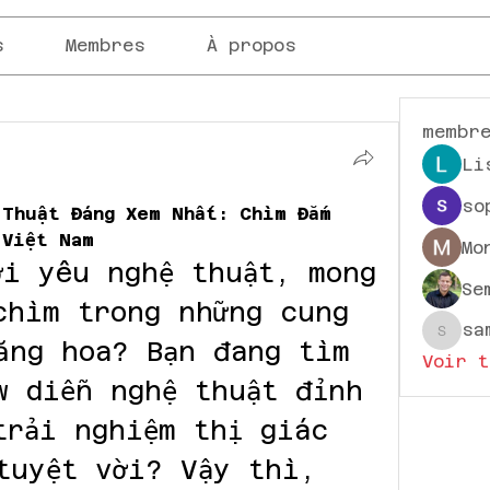
s
Membres
À propos
membr
Li
so
Thuật Đáng Xem Nhất: Chìm Đắm 
 Việt Nam
Mo
i yêu nghệ thuật, mong 
Se
chìm trong những cung 
sa
sampa
ăng hoa? Bạn đang tìm 
Voir t
w diễn nghệ thuật đỉnh 
rải nghiệm thị giác 
tuyệt vời? Vậy thì, 