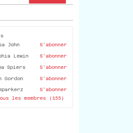
es
sa John
S'abonner
phia Lewin
S'abonner
na Spiers
S'abonner
m Gordon
S'abonner
mparkerz
S'abonner
rkerz
ous les membres (155)