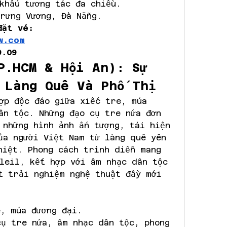
khấu tương tác đa chiều.
rưng Vương, Đà Nẵng.
đặt vé: 
w.com
9.09
P.HCM & Hội An): Sự 
 Làng Quê Và Phố Thị
ợp độc đáo giữa xiếc tre, múa 
ân tộc. Những đạo cụ tre nứa đơn 
 những hình ảnh ấn tượng, tái hiện 
ủa người Việt Nam từ làng quê yên 
hiệt. Phong cách trình diễn mang 
leil, kết hợp với âm nhạc dân tộc 
t trải nghiệm nghệ thuật đầy mới 
e, múa đương đại.
cụ tre nứa, âm nhạc dân tộc, phong 