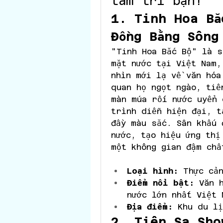
tâm trí bạn!
1. Tinh Hoa Bắ
Đồng Bằng Sông
"Tinh Hoa Bắc Bộ" là s
mặt nước tại Việt Nam,
nhìn mới lạ về văn hóa
quan họ ngọt ngào, tiế
màn múa rối nước uyển 
trình diễn hiện đại, t
đầy màu sắc. Sân khấu 
nước, tạo hiệu ứng thị
một không gian đậm chấ
Loại hình:
 Thực cả
Điểm nổi bật:
 Văn 
nước lớn nhất Việt 
Địa điểm:
 Khu du lị
2. Tiên Sa Sho