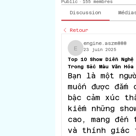
Public
·
155 membres
Discussion
Média
Retour
engine.aszm888
23 juin 2025
engine.aszm888
Top 10 Show Diễn Nghệ 
Trong Sắc Màu Văn Hóa
Bạn là một ngườ
muốn được đắm 
bậc cảm xúc th
kiếm những sho
cao, mang đến t
và thính giác 