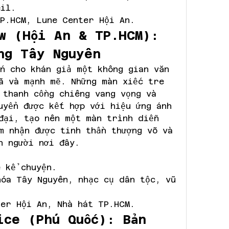
eil.
TP.HCM, Lune Center Hội An.
w (Hội An & TP.HCM): 
ng Tây Nguyên
n cho khán giả một không gian văn 
ã và mạnh mẽ. Những màn xiếc tre 
 thanh cồng chiêng vang vọng và 
uyển được kết hợp với hiệu ứng ánh 
đại, tạo nên một màn trình diễn 
m nhận được tinh thần thượng võ và 
n người nơi đây.
e kể chuyện.
hóa Tây Nguyên, nhạc cụ dân tộc, vũ 
ter Hội An, Nhà hát TP.HCM.
ice (Phú Quốc): Bản 