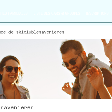
TIES FAMILIALES
LISTE DES CARS et GROUPES
INSCRIPTIONS
upe de skiclublesavenieres
esavenieres