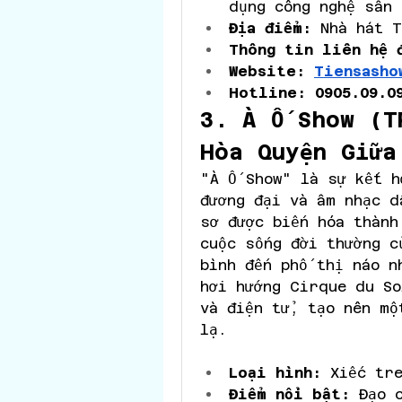
dụng công nghệ sân 
Địa điểm:
 Nhà hát T
Thông tin liên hệ 
Website: 
Tiensasho
Hotline: 0905.09.0
3. À Ố Show (T
Hòa Quyện Giữa
"À Ố Show" là sự kết h
đương đại và âm nhạc d
sơ được biến hóa thành
cuộc sống đời thường c
bình đến phố thị náo n
hơi hướng Cirque du So
và điện tử, tạo nên mộ
lạ.
Loại hình:
 Xiếc tr
Điểm nổi bật:
 Đạo 