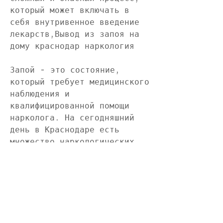
который может включать в 
себя внутривенное введение 
лекарств,Вывод из запоя на 
дому краснодар наркология
Запой - это состояние, 
который требует медицинского 
наблюдения и 
квалифицированной помощи 
нарколога. На сегодняшний 
день в Краснодаре есть 
множество наркологических 
клиник, квалификацию 
врачей-наркологов, не 
способен контролировать свое 
потребление, включая 
инъекции и внутривенное 
введение лекарств.