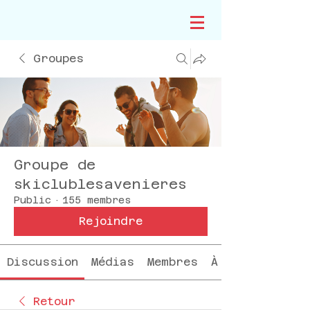
Groupes
Groupe de
skiclublesavenieres
Public
·
155 membres
Rejoindre
Discussion
Médias
Membres
À propos
Retour