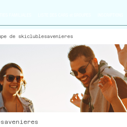
TIES FAMILIALES
LISTE DES CARS et GROUPES
INSCRIPTIONS
upe de skiclublesavenieres
esavenieres