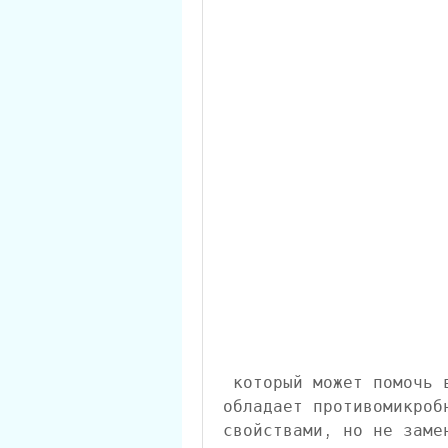
 который может помочь в борьбе с пиелонефритом. Чеснок 
обладает противомикроб
свойствами, но не заме