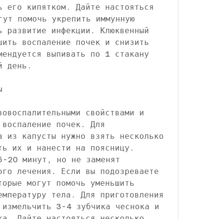
ь его кипятком. Дайте настояться 
гут помочь укрепить иммунную 
ь развитие инфекции. Клюквенный 
шить воспаление почек и снизить 
мендуется выпивать по 1 стакану 
й день.
ы
вовоспалительными свойствами и 
воспаление почек. Для 
а из капусты нужно взять несколько 
ть их и нанести на поясницу. 
5-20 минут, но не заменят 
ого лечения. Если вы подозреваете 
торые могут помочь уменьшить 
емпературу тела. Для приготовления 
 измельчить 3-4 зубчика чеснока и 
ка. Дайте настояться несколько 