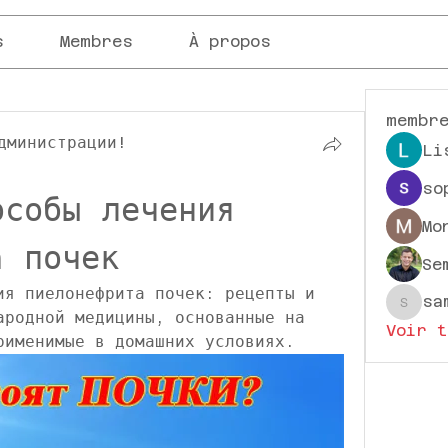
s
Membres
À propos
membr
дминистрации!
Li
so
собы лечения 
Mo
а почек
Se
ия пиелонефрита почек: рецепты и 
sa
sampa
ародной медицины, основанные на 
Voir t
рименимые в домашних условиях.