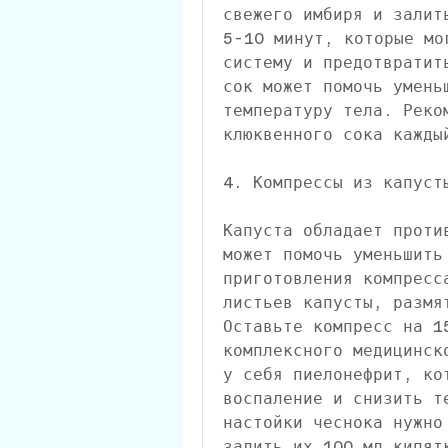
свежего имбиря и залит
5-10 минут, которые мо
систему и предотвратит
сок может помочь умень
температуру тела. Реко
клюквенного сока кажды
4. Компрессы из капуст
Капуста обладает проти
может помочь уменьшить 
приготовления компресс
листьев капусты, размя
Оставьте компресс на 1
комплексного медицинск
у себя пиелонефрит, ко
воспаление и снизить т
настойки чеснока нужно
залить их 100 мл кипят