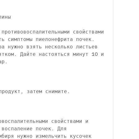
лины
 противовоспалительными свойствами 
ть симптомы пиелонефрита почек. 
ра нужно взять несколько листьев 
ятком. Дайте настояться минут 10 и 
ар.
продукт, затем снимите.
овоспалительными свойствами и 
воспаление почек. Для 
мбиря нужно измельчить кусочек 