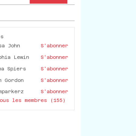
es
sa John
S'abonner
phia Lewin
S'abonner
na Spiers
S'abonner
m Gordon
S'abonner
mparkerz
S'abonner
rkerz
ous les membres (155)