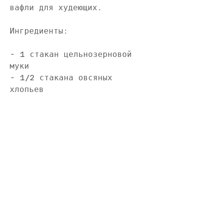
вафли для худеющих.
Ингредиенты:
- 1 стакан цельнозерновой 
муки
- 1/2 стакана овсяных 
хлопьев
- 1 чайная ложка порошка 
для выпечки
- 1/2 чайной ложки корицы
- 1/4 чайной ложки соли
- 2 яйца
- 1 стакан молока (можно 
использовать растительное 
молоко)
- 1/4 стакана яблочного 
пюре
- 1 чайная ложка экстракта 