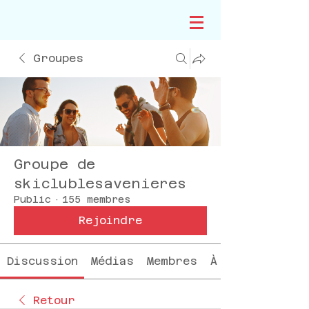
Groupes
Groupe de
skiclublesavenieres
Public
·
155 membres
Rejoindre
Discussion
Médias
Membres
À propos
Retour